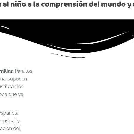
n al niño a la comprensión del mundo y 
iliar.
Para los
rama, suponen
disfrutamos
poca que ya
 española
musical y
zación del