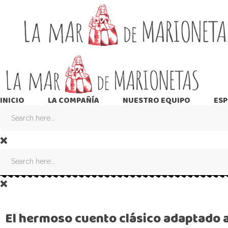
Teatro de Títeres y música en directo
INICIO
LA COMPAÑÍA
NUESTRO EQUIPO
ES
CENICIENTA
El hermoso cuento clásico adaptado a