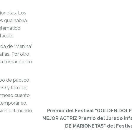
ionetas. Los
s que habría
lemático,
táculo.
lda de “Menina”
fías. Por otro
ria tomando, en
ipo de público
s) y familiar,
hermoso cuento
ontemporáneo,
nsión del mundo
Premio del Festival “GOLDEN DOLPH
MEJOR ACTRIZ Premio del Jurado infa
DE MARIONETAS” del Festiva