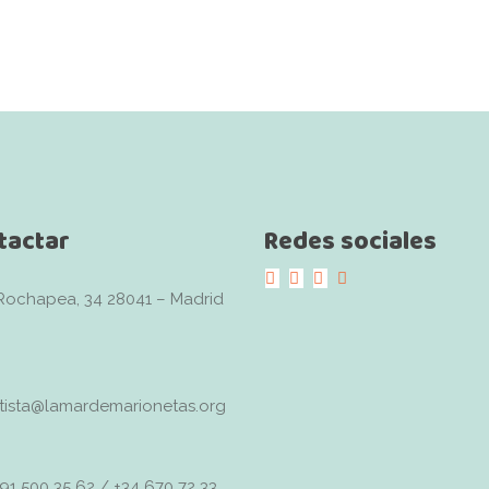
tactar
Redes sociales
Rochapea, 34 28041 – Madrid
ista@lamardemarionetas.org
91 500 35 62 / +34 670 72 33