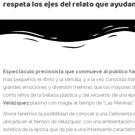
respeta los ejes del relato que ayuda
Espectáculo preciosista que conmueve al público fam
más pequeños el ritmo y la sencilla, y a la vez conocida t
grandes emociones y diversión mientras que los mayores 
como niños de la belleza plástica y del recuerdo de una é
Velázquez
plasmó con magia: el tiempo de “Las Meninas”.
Ahora tenemos la posibilidad de conocer a una Cenicienta
ubicada en el tiempo de Velázquez, con una ambientación 
estética de la época que da pie a una interesante caracteri