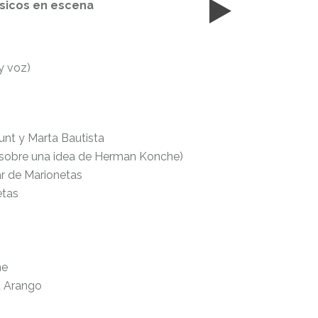
úsicos en escena
y voz)
nt y Marta Bautista
(sobre una idea de Herman Konche)
r de Marionetas
etas
ne
 Arango