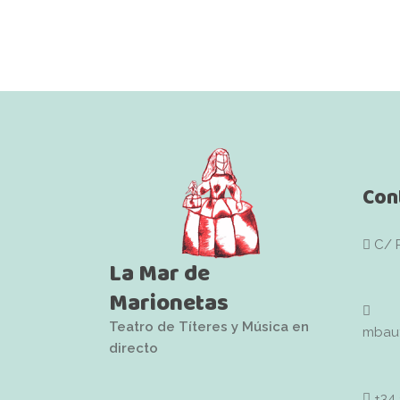
Con
C/ 
La Mar de
Marionetas
Teatro de Títeres y Música en
mbaut
directo
+34 