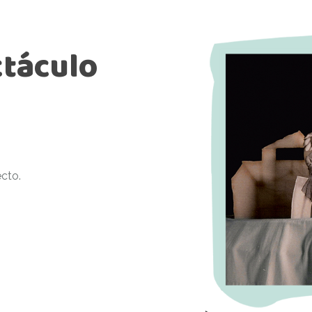
táculo
ecto.